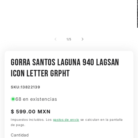
Abrir
elemento
multimedia
de
1
/
5
1
en
una
ventana
GORRA SANTOS LAGUNA 940 LAGSAN
modal
ICON LETTER GRPHT
SKU:
SKU:13822139
68 en existencias
Precio
$ 599.00 MXN
habitual
Impuestos incluidos. Los
gastos de envío
se calculan en la pantalla
de pago.
Cantidad
Cantidad