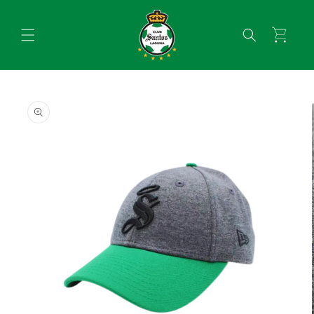
Ir
directamente
al contenido
Carrito
Ir
directamente
a la
información
del producto