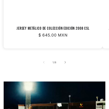
JERSEY METÁLICO DE COLECCIÓN EDICIÓN 2008 CSL
Precio
$ 645.00 MXN
habitual
de
1
/
8