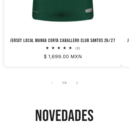
JERSEY LOCAL MANGA CORTA CABALLERO CLUB SANTOS 26/27
2
(2)
reseñas
Precio
$ 1,699.00 MXN
totales
habitual
de
1
/
4
NOVEDADES