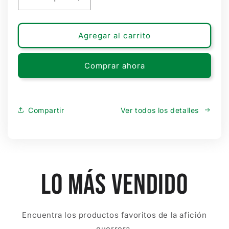
Reducir
Aumentar
cantidad
cantidad
para
para
JERSEY
JERSEY
Agregar al carrito
LOCAL
LOCAL
MANGA
MANGA
Comprar ahora
CORTA
CORTA
CABALLERO
CABALLERO
CLUB
CLUB
SANTOS
SANTOS
26/27
26/27
Compartir
Ver todos los detalles
Lo más vendido
Encuentra los productos favoritos de la afición
guerrera.