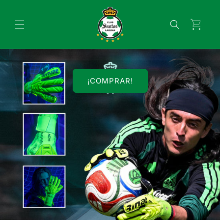
Ir
directamente
al contenido
Carrito
¡COMPRAR!