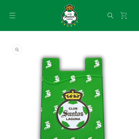
Ir
directamente
al contenido
Carrito
Ir
directamente
a la
información
del producto