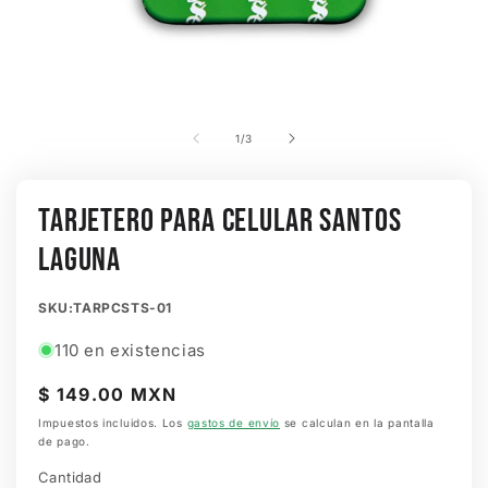
Abrir
elemento
multimedia
de
1
/
3
1
en
una
ventana
TARJETERO PARA CELULAR SANTOS
modal
LAGUNA
SKU:
SKU:TARPCSTS-01
110 en existencias
Precio
$ 149.00 MXN
habitual
Impuestos incluidos. Los
gastos de envío
se calculan en la pantalla
de pago.
Cantidad
Cantidad