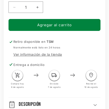
Reducir
Aumentar
cantidad
cantidad
para
para
TARJETERO
TARJETERO
Agregar al carrito
PARA
PARA
CELULAR
CELULAR
SANTOS
SANTOS
Retiro disponible en
TSM
LAGUNA
LAGUNA
Normalmente está listo en 24 horas
Ver información de la tienda
Entrega a domicilio
shopping_cart_checkout
east
local_shipping
east
location_on
Compra hoy
Envíado
Recibe el
6 de agosto
7 de agosto
10 de agosto
DESCRIPCIÓN