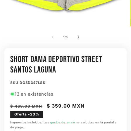
Abrir
elemento
multimedia
de
1
/
6
1
en
una
ventana
SHORT DAMA DEPORTIVO STREET
modal
SANTOS LAGUNA
SKU:
SKU:DGSD347LSS
13 en existencias
Precio
Precio
$ 359.00 MXN
$ 469.00 MXN
habitual
de
Oferta -23%
oferta
Impuestos incluidos. Los
gastos de envío
se calculan en la pantalla
de pago.