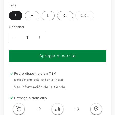
Talla
Variante
S
M
L
XL
XXL
agotada
o
no
Cantidad
Cantidad
disponible
Reducir
Aumentar
cantidad
cantidad
para
para
SHORT
SHORT
Agregar al carrito
DAMA
DAMA
DEPORTIVO
DEPORTIVO
STREET
STREET
Retiro disponible en
TSM
SANTOS
SANTOS
Normalmente está listo en 24 horas
LAGUNA
LAGUNA
Ver información de la tienda
Entrega a domicilio
shopping_cart_checkout
east
local_shipping
east
location_on