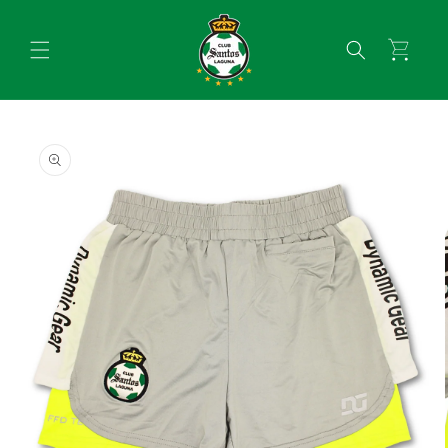
Ir
directamente
al contenido
Carrito
Ir
directamente
a la
información
del producto