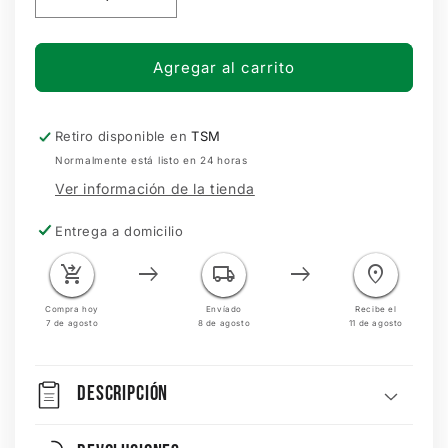
Reducir
Aumentar
cantidad
cantidad
para
para
IMAN
IMAN
Agregar al carrito
DESTAPADOR
DESTAPADOR
S
S
CSL
CSL
Retiro disponible en
TSM
Normalmente está listo en 24 horas
Ver información de la tienda
Entrega a domicilio
shopping_cart_checkout
east
local_shipping
east
location_on
Compra hoy
Envíado
Recibe el
7 de agosto
8 de agosto
11 de agosto
DESCRIPCIÓN