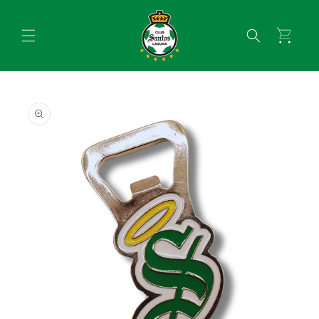
Ir
directamente
al contenido
Carrito
Ir
directamente
a la
información
del producto