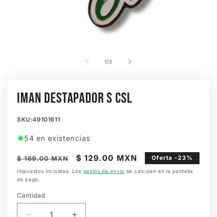
Abrir
elemento
multimedia
de
1
/
3
1
en
una
ventana
IMAN DESTAPADOR S CSL
modal
SKU:
SKU:49101611
54 en existencias
Precio
Precio
$ 129.00 MXN
Oferta -23%
$ 169.00 MXN
habitual
de
Impuestos incluidos. Los
gastos de envío
se calculan en la pantalla
de pago.
oferta
Cantidad
Cantidad