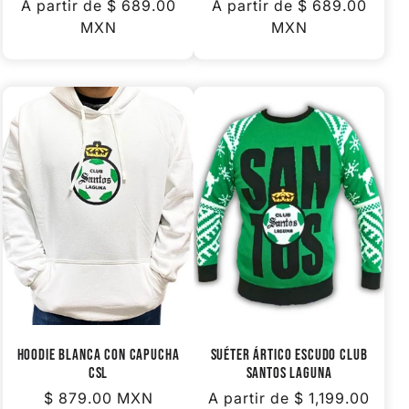
Precio
A partir de
$ 689.00
Precio
A partir de
$ 689.00
habitual
MXN
habitual
MXN
HOODIE BLANCA CON CAPUCHA
SUÉTER ÁRTICO ESCUDO CLUB
CSL
SANTOS LAGUNA
Precio
$ 879.00 MXN
Precio
A partir de
$ 1,199.00