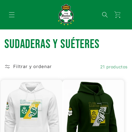
Ir
directamente
al contenido
Carrito
C
Sudaderas y Suéteres
o
Filtrar y ordenar
21 productos
l
e
c
c