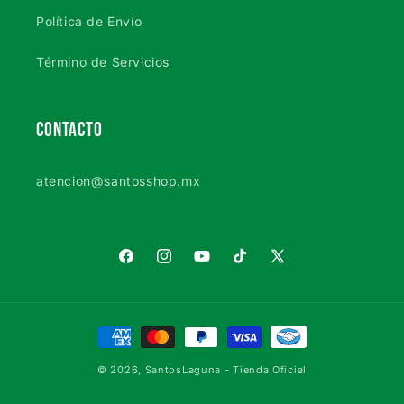
Política de Envío
Término de Servicios
CONTACTO
atencion@santosshop.mx
Facebook
Instagram
YouTube
TikTok
X
(Twitter)
Formas
de
© 2026,
SantosLaguna
- Tienda Oficial
pago