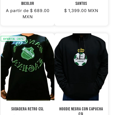
BICOLOR
SANTOS
Precio
A partir de
$ 689.00
Precio
$ 1,399.00 MXN
habitual
MXN
habitual
OFERTA -28%
SUDADERA RETRO CSL
HOODIE NEGRA CON CAPUCHA
CSL