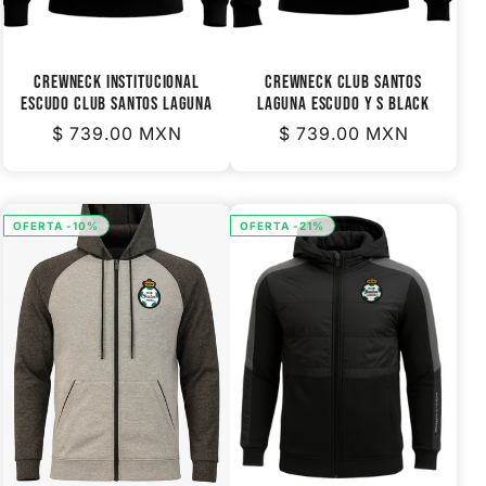
CREWNECK INSTITUCIONAL
CREWNECK CLUB SANTOS
ESCUDO CLUB SANTOS LAGUNA
LAGUNA ESCUDO Y S BLACK
Precio
$ 739.00 MXN
Precio
$ 739.00 MXN
habitual
habitual
OFERTA -10%
OFERTA -21%