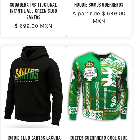
SUDADERA INSTITUCIONAL
HOODIE SOMOS GUERREROS
INFANTIL ALL GREEN CLUB
Precio
A partir de
$ 689.00
SANTOS
habitual
MXN
Precio
$ 699.00 MXN
habitual
HOODIE CLUB SANTOS LAGUNA
SUETER GUERRRERO COOL CLUB