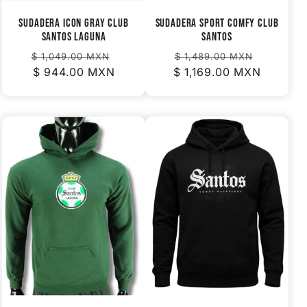
Sudadera Icon Gray Club
SUDADERA SPORT COMFY CLUB
Santos Laguna
SANTOS
Precio
Precio
Precio
Precio
$ 1,049.00 MXN
$ 1,489.00 MXN
habitual
$ 944.00 MXN
de
$ 1,169.00 MXN
habitual
de
oferta
oferta