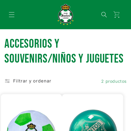
Ir
directamente
al contenido
Carrito
C
ACCESORIOS Y
o
SOUVENIRS/NIÑOS Y JUGUETES
l
Filtrar y ordenar
2 productos
e
c
c