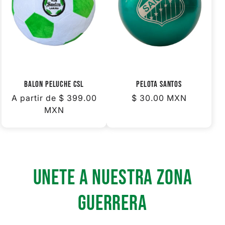
i
ó
n
:
BALON PELUCHE CSL
PELOTA SANTOS
Precio
A partir de
$ 399.00
Precio
$ 30.00 MXN
habitual
MXN
habitual
UNETE A NUESTRA ZONA
GUERRera